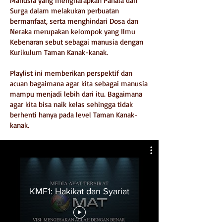
Manusia yang mengharapkan Pahala dan
Surga dalam melakukan perbuatan
bermanfaat, serta menghindari Dosa dan
Neraka merupakan kelompok yang Ilmu
Kebenaran sebut sebagai manusia dengan
Kurikulum Taman Kanak-kanak.
Playlist ini memberikan perspektif dan
acuan bagaimana agar kita sebagai manusia
mampu menjadi lebih dari itu. Bagaimana
agar kita bisa naik kelas sehingga tidak
berhenti hanya pada level Taman Kanak-
kanak.
KMF1: Hakikat dan Syariat