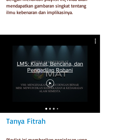
mendapatkan gambaran singkat tentang
ilmu kebenaran dan implikasinya.
LM5: Kiamat, Bencana, dan
Pengadilan Rohani
Tanya Fitrah
Playlist ini memberikan penjelasan yang