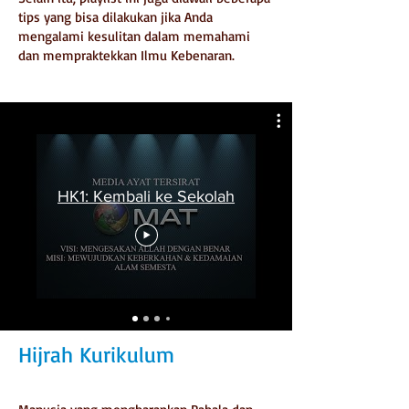
tips yang bisa dilakukan jika Anda
mengalami kesulitan dalam memahami
dan mempraktekkan Ilmu Kebenaran.
HK1: Kembali ke Sekolah
Hijrah Kurikulum