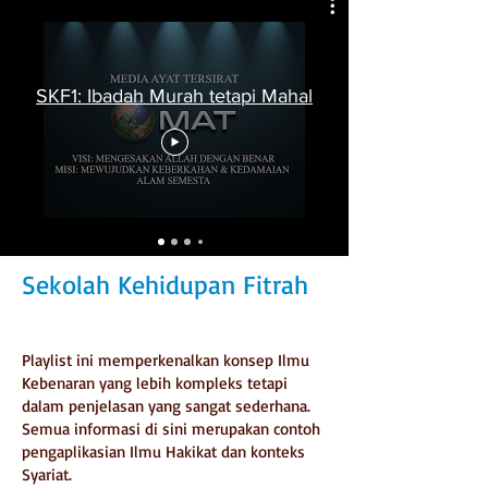
SKF1: Ibadah Murah tetapi Mahal
Sekolah Kehidupan Fitrah
Playlist ini memperkenalkan konsep Ilmu
Kebenaran yang lebih kompleks tetapi
dalam penjelasan yang sangat sederhana.
Semua informasi di sini merupakan contoh
pengaplikasian Ilmu Hakikat dan konteks
Syariat.