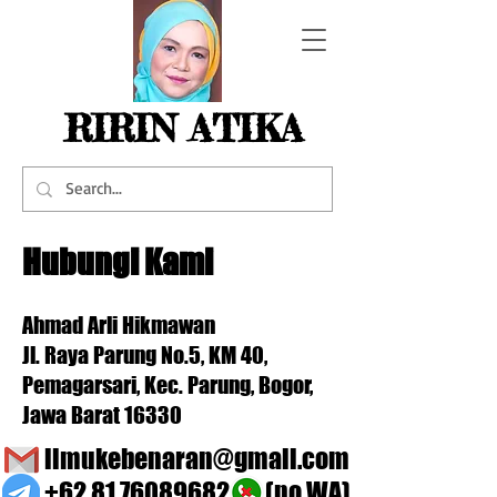
RIRIN ATIKA
Hubungi Kami
Ahmad Arli Hikmawan
Jl. Raya Parung No.5, KM 40,
Pemagarsari, Kec. Parung, Bogor,
Jawa Barat 16330
ilmukebenaran@gmail.com
+62 81 76089682
(no WA)