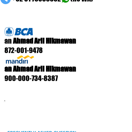
an
Ahmad Arli Hikmawan
872-001-9478
an Ahmad Arli Hikmawan
900-000-734-8387
Sebelum mengirimkan
pertanyaan yang berhubungan
dengan isi buku atau video
Youtube, silakan membaca seksi