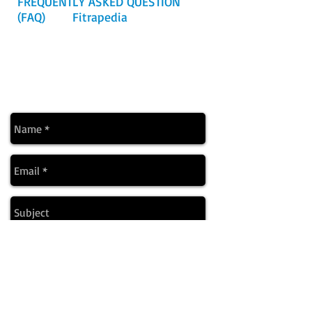
FREQUENTLY ASKED QUESTION
(FAQ)
dan
Fitrapedia
! Setiap
pertanyaan akan dikemas ulang
dan ditampilkan dalam berbagai
media sehingga dapat
memberikan jawaban yang lebih
menyeluruh.