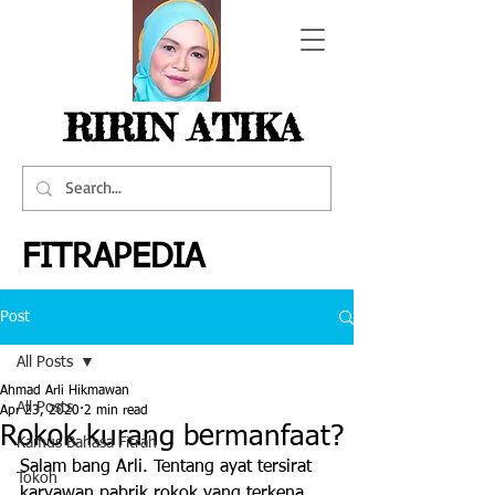
RIRIN ATIKA
FITRAPEDIA
Post
All Posts
Ahmad Arli Hikmawan
All Posts
Apr 23, 2020
2 min read
Rokok kurang bermanfaat?
Kamus Bahasa Fitrah
Salam bang Arli. Tentang ayat tersirat 
Tokoh
karyawan pabrik rokok yang terkena 