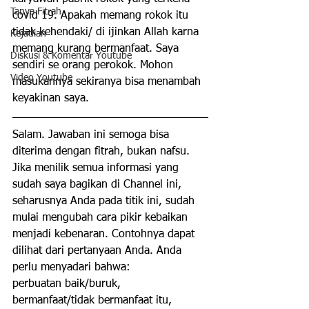
Tanya Fitrah
covid 19. Apakah memang rokok itu 
tidak kehendaki/ di ijinkan Allah karna 
Kejadian
memang kurang bermanfaat. Saya 
Diskusi & Komentar Youtube
sendiri se orang perokok. Mohon 
Video Youtube
masukannya sekiranya bisa menambah 
keyakinan saya.
Salam. Jawaban ini semoga bisa 
diterima dengan fitrah, bukan nafsu. 
Jika menilik semua informasi yang 
sudah saya bagikan di Channel ini, 
seharusnya Anda pada titik ini, sudah 
mulai mengubah cara pikir kebaikan 
menjadi kebenaran. Contohnya dapat 
dilihat dari pertanyaan Anda. Anda 
perlu menyadari bahwa:
perbuatan baik/buruk, 
bermanfaat/tidak bermanfaat itu, 