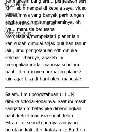
Terimakasih bang arli... penjelasan seri 
Tanya Fitrah
KMF lebih nempel di kepala saya, video 
Kejadian
sebelumnya yang banyak perhitungan 
angka agak rumit memahaminya, oh 
Diskusi & Komentar Youtube
iya... manusia berusaha 
Video Youtube
menjelajahi/mempelajari planet lain 
kan sudah dimulai sejak puluhan tahun 
lalu, ilmu pengetahuan sdh dibuka 
selebar lebarnya, apakah ini 
merupakan irodat manusia sebelum 
nanti jibril menyempurnakan planet2 
lain agar bisa di huni oleh. manusia?
Salam. Ilmu pengetahuan BELUM 
dibuka selebar-lebarnya. Saat ini masih 
sangatlah terbatas jika dibandingkan 
nanti ketika manusia sudah lebih 
Fitrah. Ini sebuah pernyataan yang 
berulang kali Jibril katakan ke Bu Ririn.