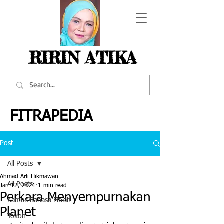
RIRIN ATIKA
FITRAPEDIA
Post
All Posts
Ahmad Arli Hikmawan
All Posts
Jan 12, 2021
1 min read
Perkara Menyempurnakan
Kamus Bahasa Fitrah
Planet
Tokoh