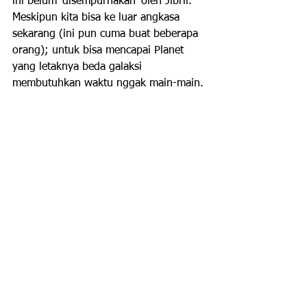
ini belum 'disempurnakan' oleh Jibril. 
Meskipun kita bisa ke luar angkasa 
sekarang (ini pun cuma buat beberapa 
orang); untuk bisa mencapai Planet 
yang letaknya beda galaksi 
membutuhkan waktu nggak main-main. 
Mas tahu istilah 'tahun cahaya'? Jika 
belum, silakan dibaca untuk 
mengetahui betapa luas alam semesta 
ini. Setahu saya, selain dalam cerita 
science fiction, kita sampai sekarang 
juga belum bisa kebayang gimana bisa 
sampai ke sana kalaupun ada.
Semoga cukup jelas.
-arli
Diskusi & Komentar Youtube