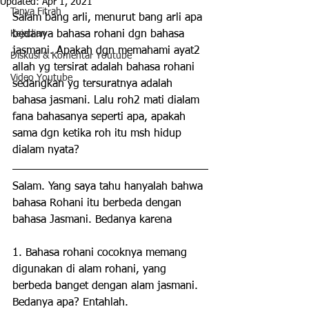
Updated:
Apr 1, 2021
Tanya Fitrah
Salam bang arli, menurut bang arli apa 
Kejadian
bedanya bahasa rohani dgn bahasa 
jasmani. Apakah dgn memahami ayat2 
Diskusi & Komentar Youtube
allah yg tersirat adalah bahasa rohani 
Video Youtube
sedangkan yg tersuratnya adalah 
bahasa jasmani. Lalu roh2 mati dialam 
fana bahasanya seperti apa, apakah 
sama dgn ketika roh itu msh hidup 
dialam nyata?
Salam. Yang saya tahu hanyalah bahwa 
bahasa Rohani itu berbeda dengan 
bahasa Jasmani. Bedanya karena
1. Bahasa rohani cocoknya memang 
digunakan di alam rohani, yang 
berbeda banget dengan alam jasmani. 
Bedanya apa? Entahlah.