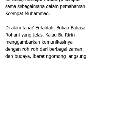
sama sebagaimana dalam pemahaman 
Keempat Muhammad.
Di alam fana? Entahlah. Bukan Bahasa 
Rohani yang jelas. Kalau Bu Ririn 
menggambarkan komunikasinya 
dengan roh-roh dari berbagai zaman 
dan budaya, ibarat ngomong langsung 
ngerti aja gitu. Malahan Bu Ririn 
seringkali dengernya mereka pake 
Bahasa Jawa. Entah karena mereka 
bisa Bahasa Jawa, atau karena memang 
ada penerjemahan otomatis di antara 
roh-roh, atau memang ini khusus 
untuk kasus Bu Ririn aja.
Segitu aja info yang saya tahu hingga 
saat ini. Terima kasih.