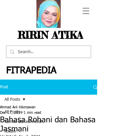
RIRIN ATIKA
FITRAPEDIA
Post
All Posts
Ahmad Arli Hikmawan
All Posts
Dec 17, 2019
1 min read
Bahasa Rohani dan Bahasa
Kamus Bahasa Fitrah
Jasmani
Tokoh