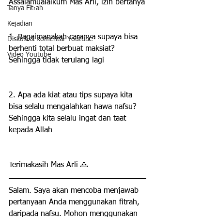
Assalamualaikum Mas Arli, izin bertanya
Tanya Fitrah
Kejadian
1. Bagaimanakah caranya supaya bisa 
Diskusi & Komentar Youtube
berhenti total berbuat maksiat? 
Video Youtube
Sehingga tidak terulang lagi
2. Apa ada kiat atau tips supaya kita 
bisa selalu mengalahkan hawa nafsu? 
Sehingga kita selalu ingat dan taat 
kepada Allah
Terimakasih Mas Arli 🙏
Salam. Saya akan mencoba menjawab 
pertanyaan Anda menggunakan fitrah, 
daripada nafsu. Mohon menggunakan 