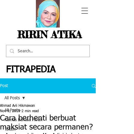
RIRIN ATIKA
FITRAPEDIA
Post
All Posts
Ahmad Arli Hikmawan
All Posts
Nov 9, 2019
2 min read
Cara berhenti berbuat
Kamus Bahasa Fitrah
maksiat secara permanen?
Tokoh