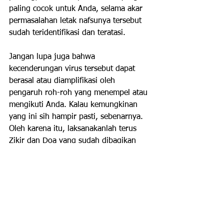
paling cocok untuk Anda, selama akar 
permasalahan letak nafsunya tersebut 
sudah teridentifikasi dan teratasi.
Jangan lupa juga bahwa 
kecenderungan virus tersebut dapat 
berasal atau diamplifikasi oleh 
pengaruh roh-roh yang menempel atau 
mengikuti Anda. Kalau kemungkinan 
yang ini sih hampir pasti, sebenarnya. 
Oleh karena itu, laksanakanlah terus 
Zikir dan Doa yang sudah dibagikan 
gratis di sini.
2. Tips? Kiat? Bukankah semua video di 
Channel ini isinya jawaban pertanyaan 
Anda tersebut? Kalau Anda mencari 
jalan pintas, jawabannya adalah tidak 