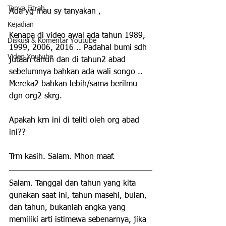
Tanya Fitrah
Ada yg mau sy tanyakan ,
Kejadian
Kenapa di video awal ada tahun 1989, 
Diskusi & Komentar Youtube
1999, 2006, 2016 .. Padahal bumi sdh 
Video Youtube
jutaan tahun dan di tahun2 abad 
sebelumnya bahkan ada wali songo .. 
Mereka2 bahkan lebih/sama berilmu 
dgn org2 skrg.
Apakah krn ini di teliti oleh org abad 
ini??
Trm kasih. Salam. Mhon maaf.
Salam. Tanggal dan tahun yang kita 
gunakan saat ini, tahun masehi, bulan, 
dan tahun, bukanlah angka yang 
memiliki arti istimewa sebenarnya, jika 