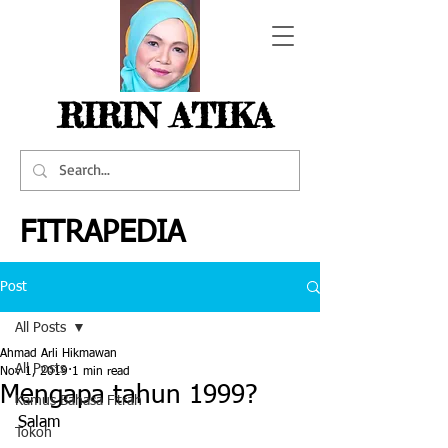
RIRIN ATIKA
FITRAPEDIA
Post
All Posts
Ahmad Arli Hikmawan
All Posts
Nov 1, 2019
1 min read
Mengapa tahun 1999?
Kamus Bahasa Fitrah
Salam
Tokoh