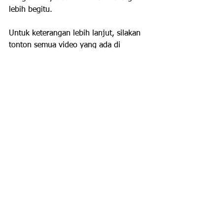
lebih begitu.
Untuk keterangan lebih lanjut, silakan 
tonton semua video yang ada di 
channel ini dan baca juga buku-
bukunya  Bu Ririn jika berkenan, agar 
mendapatkan pemahaman yang lebih 
lengkap.
Terima kasih.
-arli
Diskusi & Komentar Youtube