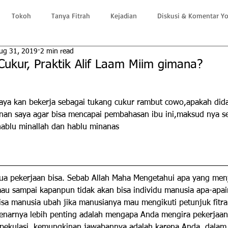
Tokoh
Tanya Fitrah
Kejadian
Diskusi & Komentar Y
ug 31, 2019
2 min read
ukur, Praktik Alif Laam Miim gimana?
aya kan bekerja sebagai tukang cukur rambut cowo,apakah dida
an saya agar bisa mencapai pembahasan ibu ini,maksud nya seja
hablu minallah dan hablu minanas
mua pekerjaan bisa. Sebab Allah Maha Mengetahui apa yang menj
u sampai kapanpun tidak akan bisa individu manusia apa-apainl
sa manusia ubah jika manusianya mau mengikuti petunjuk fitra
enarnya lebih penting adalah mengapa Anda mengira pekerjaan 
spekulasi, kemungkinan jawabannya adalah karena Anda, dalam 