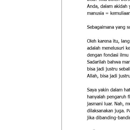
Anda, dalam akidah y
manusia = kemuliaan 
Sebagaimana yang su
Oleh karena itu, lan
adalah menelusuri k
dengan fondasi ilmu
Sadarilah bahwa man
bisa jadi justru seb
Allah, bisa jadi justr
Saya yakin dalam hat
hanyalah pengaruh f
jasmani luar. Nah, m
dilaksanakan juga. P
jika dibanding-band