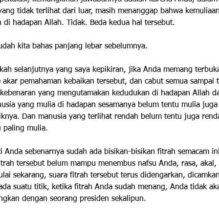
ang tidak terlihat dari luar, masih menanggap bahwa kemuliaa
di hadapan Allah. Tidak. Beda kedua hal tersebut.
dah kita bahas panjang lebar sebelumnya.
gkah selanjutnya yang saya kepikiran, jika Anda memang terbuk
e akar pemahaman kebaikan tersebut, dan cabut semua sampai t
 kebenaran yang mengutamakan kedudukan di hadapan Allah da
usia yang mulia di hadapan sesamanya belum tentu mulia juga 
aliknya. Dan manusia yang terlihat rendah belum tentu juga ren
u paling mulia.
i Anda sebenarnya sudah ada bisikan-bisikan fitrah semacam in
itrah tersebut belum mampu menembus nafsu Anda, rasa, akal, 
ulai sekarang, suara fitrah tersebut terus didengarkan, dicamkan
ada suatu titik, ketika fitrah Anda sudah menang, Anda tidak a
ingkan dengan seorang presiden sekalipun.