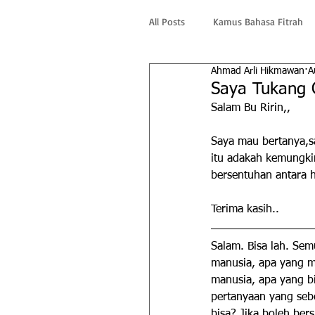
All Posts
Kamus Bahasa Fitrah
Ahmad Arli Hikmawan
A
Saya Tukang C
Salam Bu Ririn,,
Saya mau bertanya,s
itu adakah kemungkin
bersentuhan antara 
Terima kasih..
Salam. Bisa lah. Se
manusia, apa yang ma
manusia, apa yang bi
pertanyaan yang seb
bisa? Jika boleh ber