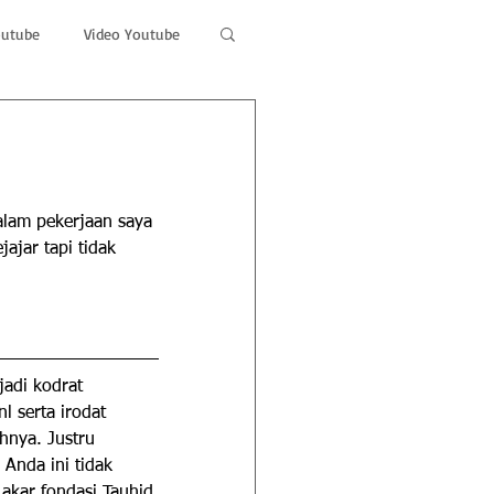
outube
Video Youtube
lam pekerjaan saya 
jar tapi tidak 
adi kodrat 
 serta irodat 
hnya. Justru 
Anda ini tidak 
akar fondasi Tauhid 