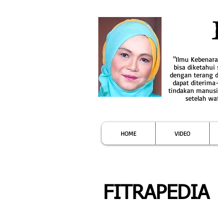
"Ilmu Kebenar
bisa diketahui
dengan terang 
dapat diterima
tindakan manusi
setelah wa
HOME
VIDEO
FITRAPEDIA