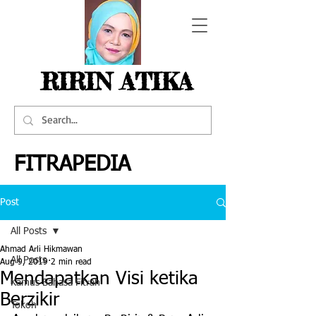
RIRIN ATIKA
FITRAPEDIA
Post
All Posts
Ahmad Arli Hikmawan
All Posts
Aug 9, 2019
2 min read
Mendapatkan Visi ketika
Kamus Bahasa Fitrah
Berzikir
Tokoh