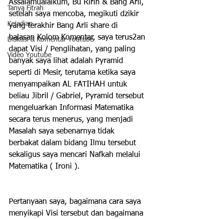
Assalamualaikum, Bu Ririn & Bang Arli, 
Tanya Fitrah
setelah saya mencoba, megikuti dzikir 
Kejadian
yang terakhir Bang Arli share di 
balasan Kolom Komentar, saya terus2an 
Diskusi & Komentar Youtube
dapat Visi / Penglihatan, yang paling 
Video Youtube
banyak saya lihat adalah Pyramid 
seperti di Mesir, terutama ketika saya 
menyampaikan AL FATIHAH untuk 
beliau Jibril / Gabriel, Pyramid tersebut 
mengeluarkan Informasi Matematika 
secara terus menerus, yang menjadi 
Masalah saya sebenarnya tidak 
berbakat dalam bidang Ilmu tersebut 
sekaligus saya mencari Nafkah melalui 
Matematika ( Ironi ).
Pertanyaan saya, bagaimana cara saya 
menyikapi Visi tersebut dan bagaimana 