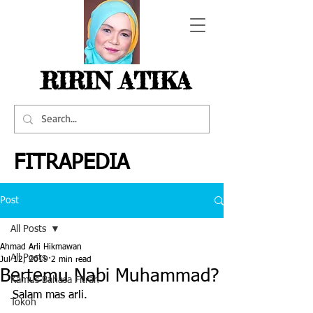
RIRIN ATIKA
FITRAPEDIA
Post
All Posts
Ahmad Arli Hikmawan
All Posts
Jul 12, 2019
2 min read
Bertemu Nabi Muhammad?
Kamus Bahasa Fitrah
Salam mas arli.
Tokoh