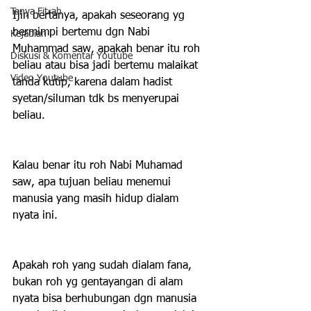
Tanya Fitrah
Ijin bertanya, apakah seseorang yg 
bermimpi bertemu dgn Nabi 
Kejadian
Muhammad saw, apakah benar itu roh 
Diskusi & Komentar Youtube
beliau atau bisa jadi bertemu malaikat 
Video Youtube
tanda kutip, karena dalam hadist 
syetan/siluman tdk bs menyerupai 
beliau.
Kalau benar itu roh Nabi Muhamad 
saw, apa tujuan beliau menemui 
manusia yang masih hidup dialam 
nyata ini.
Apakah roh yang sudah dialam fana, 
bukan roh yg gentayangan di alam 
nyata bisa berhubungan dgn manusia 