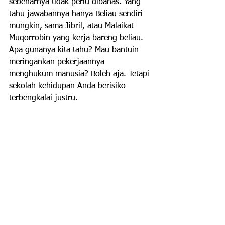
sebenarnya tidak perlu dibahas. Yang 
tahu jawabannya hanya Beliau sendiri 
mungkin, sama Jibril, atau Malaikat 
Muqorrobin yang kerja bareng beliau. 
Apa gunanya kita tahu? Mau bantuin 
meringankan pekerjaannya 
menghukum manusia? Boleh aja. Tetapi 
sekolah kehidupan Anda berisiko 
terbengkalai justru.
Roh yang sudah di alam fana, jika tidak 
memiliki izin khusus dari MM, atau 
punya tugas khusus, nggak akan bisa 
ke sini. Jadi, kalau masih bisa 
berhubungan dengan yang hidup, 
apalagi yang berhubungan  dengan 
urusan 3K, kemungkinan besar 
memang masih nyangkut justru. Lewat 
mimpi? Mungkin. Jika MM Yassin atau 