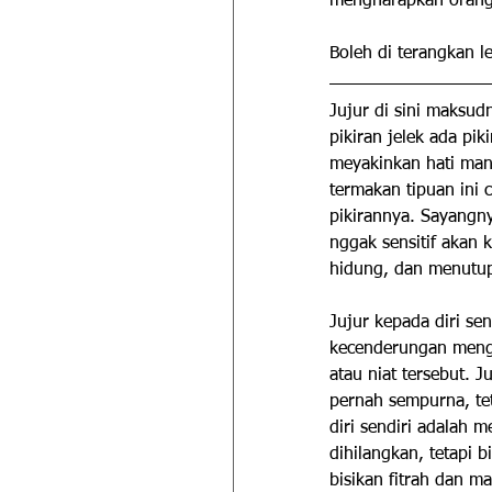
mengharapkan orang 
Boleh di terangkan l
Jujur di sini maksud
pikiran jelek ada pik
meyakinkan hati manu
termakan tipuan ini 
pikirannya. Sayangny
nggak sensitif akan 
hidung, dan menutup
Jujur kepada diri se
kecenderungan mengam
atau niat tersebut. J
pernah sempurna, tet
diri sendiri adalah 
dihilangkan, tetapi 
bisikan fitrah dan m