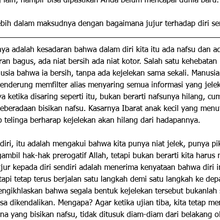
lain, hampir bisa dipastikan Anda belum mencapai dunia baru.
ebih dalam maksudnya dengan bagaimana jujur terhadap diri se
nya adalah kesadaran bahwa dalam diri kita itu ada nafsu dan ad
iran bagus, ada niat bersih ada niat kotor. Salah satu kehebatan
sia bahwa ia bersih, tanpa ada kejelekan sama sekali. Manusi
cenderung memfilter alias menyaring semua informasi yang jelek-
a ketika disaring seperti itu, bukan berarti nafsunya hilang, c
keberadaan bisikan nafsu. Kasarnya Ibarat anak kecil yang men
 telinga berharap kejelekan akan hilang dari hadapannya.
ndiri, itu adalah mengakui bahwa kita punya niat jelek, punya p
bil hak-hak prerogatif Allah, tetapi bukan berarti kita harus 
ujur kepada diri sendiri adalah menerima kenyataan bahwa diri i
api tetap terus berjalan satu langkah demi satu langkah ke dep
mengikhlaskan bahwa segala bentuk kejelekan tersebut bukanlah 
bisa dikendalikan. Mengapa? Agar ketika ujian tiba, kita tetap 
ana yang bisikan nafsu, tidak ditusuk diam-diam dari belakang o