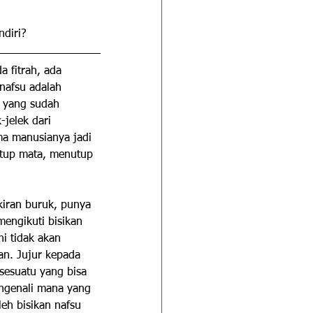
"
ndiri?
a fitrah, ada 
 nafsu adalah 
a yang sudah 
jelek dari 
uma manusianya jadi 
utup mata, menutup 
ikiran buruk, punya 
mengikuti bisikan 
ni tidak akan 
an. Jujur kepada 
sesuatu yang bisa 
mengenali mana yang 
leh bisikan nafsu 