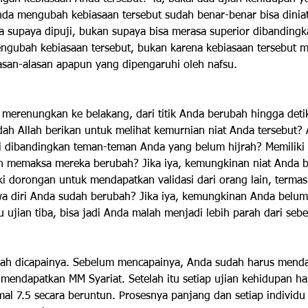
nda mengubah kebiasaan tersebut sudah benar-benar bisa diniat
a supaya dipuji, bukan supaya bisa merasa superior dibanding
gubah kebiasaan tersebut, bukan karena kebiasaan tersebut me
asan-alasan apapun yang dipengaruhi oleh nafsu.
n merenungkan ke belakang, dari titik Anda berubah hingga detik 
dah Allah berikan untuk melihat kemurnian niat Anda tersebut?
i dibandingkan teman-teman Anda yang belum hijrah? Memiliki
 memaksa mereka berubah? Jika iya, kemungkinan niat Anda b
 dorongan untuk mendapatkan validasi dari orang lain, termasu
hwa diri Anda sudah berubah? Jika iya, kemungkinan Anda belu
u ujian tiba, bisa jadi Anda malah menjadi lebih parah dari seb
usah dicapainya. Sebelum mencapainya, Anda sudah harus mend
mendapatkan MM Syariat. Setelah itu setiap ujian kehidupan h
imal 7.5 secara beruntun. Prosesnya panjang dan setiap individ