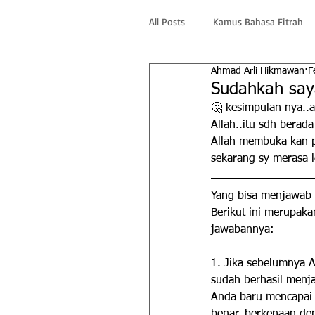
All Posts
Kamus Bahasa Fitrah
Ahmad Arli Hikmawan
F
Sudahkah saya
🤔 kesimpulan nya..a
Allah..itu sdh berada
Allah membuka kan pi
sekarang sy merasa 
Yang bisa menjawab 
Berikut ini merupak
jawabannya:
1. Jika sebelumnya 
sudah berhasil menj
Anda baru mencapai 
benar, berkenaan de