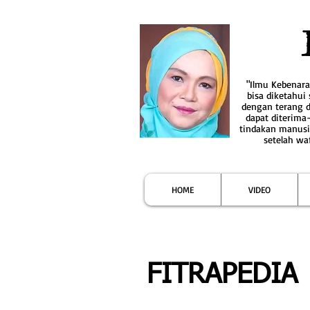
"Ilmu Kebenar
bisa diketahui
dengan terang 
dapat diterima
tindakan manusi
setelah wa
HOME
VIDEO
FITRAPEDIA