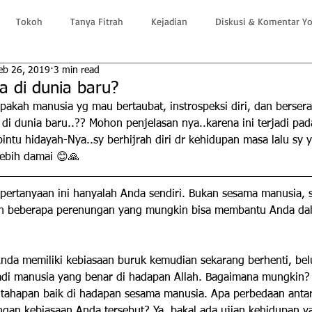
Tokoh
Tanya Fitrah
Kejadian
Diskusi & Komentar Y
eb 26, 2019
3 min read
 di dunia baru?
pakah manusia yg mau bertaubat, instrospeksi diri, dan bersera
 di dunia baru..?? Mohon penjelasan nya..karena ini terjadi pada
ntu hidayah-Nya..sy berhijrah diri dr kehidupan masa lalu sy 
lebih damai 😊🙏
pertanyaan ini hanyalah Anda sendiri. Bukan sesama manusia, s
an beberapa perenungan yang mungkin bisa membantu Anda da
Anda memiliki kebiasaan buruk kemudian sekarang berhenti, be
adi manusia yang benar di hadapan Allah. Bagaimana mungkin? 
tahapan baik di hadapan sesama manusia. Apa perbedaan antar
ngan kebiasaan Anda tersebut? Ya, bakal ada ujian kehidupan 