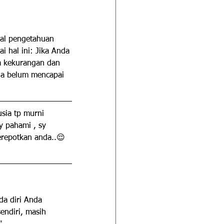
kal pengetahuan 
i hal ini: Jika Anda 
la kekurangan dan 
da belum mencapai 
sia tp murni 
y pahami , sy 
erepotkan anda..😌
da diri Anda 
endiri, masih 