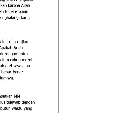
kan karena Allah 
kan teman-teman 
nghalangi karir, 
ini, ujian-ujian 
 Apakah Anda 
 dorongan untuk 
elum cukup murni. 
k dari saya atau 
m benar-benar 
elumnya.
apatkan MM 
arus dijawab dengan 
u butuh waktu yang 