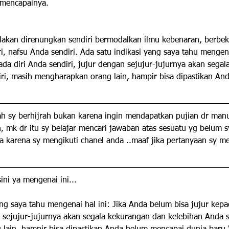
 mencapainya.
ilakan direnungkan sendiri bermodalkan ilmu kebenaran, berbe
i, nafsu Anda sendiri. Ada satu indikasi yang saya tahu mengena
ada diri Anda sendiri, jujur dengan sejujur-jujurnya akan sega
iri, masih mengharapkan orang lain, hampir bisa dipastikan An
lah sy berhijrah bukan karena ingin mendapatkan pujian dr manu
, mk dr itu sy belajar mencari jawaban atas sesuatu yg belum s
a karena sy mengikuti chanel anda ..maaf jika pertanyaan sy m
ini ya mengenai ini...
ang saya tahu mengenai hal ini: Jika Anda belum bisa jujur kepa
n sejujur-jujurnya akan segala kekurangan dan kelebihan Anda s