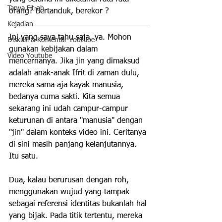
Tanya Fitrah
orang? Bertanduk, berekor ?
Kejadian
Ini yang saya tahu saja, ya. Mohon 
Diskusi & Komentar Youtube
gunakan kebijakan dalam 
Video Youtube
mencernanya. Jika jin yang dimaksud 
adalah anak-anak Ifrit di zaman dulu, 
mereka sama aja kayak manusia, 
bedanya cuma sakti. Kita semua 
sekarang ini udah campur-campur 
keturunan di antara "manusia" dengan 
"jin" dalam konteks video ini. Ceritanya 
di sini masih panjang kelanjutannya. 
Itu satu.
Dua, kalau berurusan dengan roh, 
menggunakan wujud yang tampak 
sebagai referensi identitas bukanlah hal 
yang bijak. Pada titik tertentu, mereka 