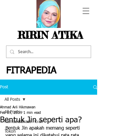
RIRIN ATIKA
FITRAPEDIA
Post
All Posts
Ahmad Arli Hikmawan
All Posts
Feb 19, 2019
1 min read
Bentuk Jin seperti apa?
Kamus Bahasa Fitrah
Bentuk Jin apakah memang seperti 
Tokoh
yang selama ini diketahui rata rata 