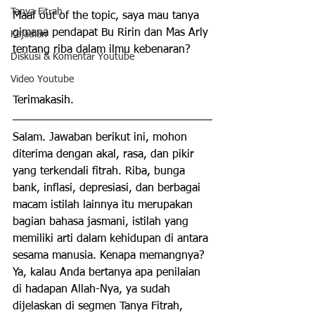
Tanya Fitrah
Maaf out of the topic, saya mau tanya 
gimana pendapat Bu Ririn dan Mas Arly 
Kejadian
tentang riba dalam ilmu kebenaran?
Diskusi & Komentar Youtube
Video Youtube
Terimakasih.
Salam. Jawaban berikut ini, mohon 
diterima dengan akal, rasa, dan pikir 
yang terkendali fitrah. Riba, bunga 
bank, inflasi, depresiasi, dan berbagai 
macam istilah lainnya itu merupakan 
bagian bahasa jasmani, istilah yang 
memiliki arti dalam kehidupan di antara 
sesama manusia. Kenapa memangnya? 
Ya, kalau Anda bertanya apa penilaian 
di hadapan Allah-Nya, ya sudah 
dijelaskan di segmen Tanya Fitrah, 