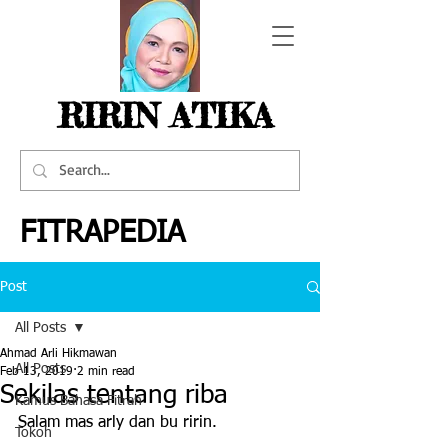
RIRIN ATIKA
FITRAPEDIA
Post
All Posts
Ahmad Arli Hikmawan
All Posts
Feb 13, 2019
2 min read
Sekilas tentang riba
Kamus Bahasa Fitrah
Salam mas arly dan bu ririn.
Tokoh