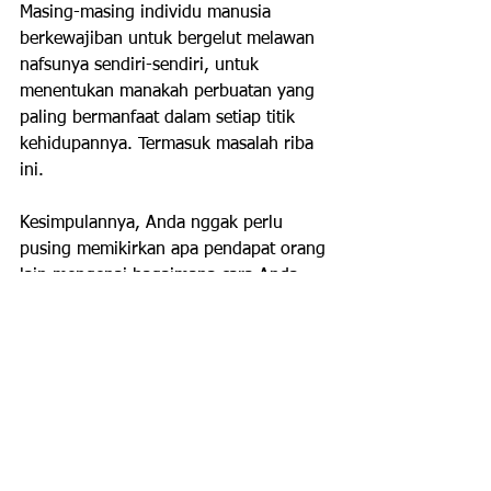
Masing-masing individu manusia 
berkewajiban untuk bergelut melawan 
nafsunya sendiri-sendiri, untuk 
menentukan manakah perbuatan yang 
paling bermanfaat dalam setiap titik 
kehidupannya. Termasuk masalah riba 
ini.
Kesimpulannya, Anda nggak perlu 
pusing memikirkan apa pendapat orang 
lain mengenai bagaimana cara Anda 
mendapatkan harta untuk menghidupi 
diri Anda. Sebab sekedar mengikuti 
pendapat orang lain tanpa 
pertimbangan dari dalam hati sendiri 
yang dikendalikan fitrah, hanya akan 
mengotori perbuatan tersebut dengan 
nafsu rasa minta puji. Yang terpenting 
adalah memikirkan selangkah ke 