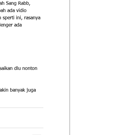
lah Sang Rabb, 
ah ada vidio 
perti ini, rasanya 
denger ada 
saikan dlu nonton 
makin banyak juga 