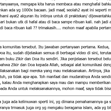
rtanyaanya, mengapa kita harus membaca atau menghafal bahk
an ada yg 1000x bacaan. jadi maaf, seolah2 ayat ini seperti m
ahami ayat2 alquran itu intinya untuk di praktekan/ dijewantahka
ri bukan utk di hafal atau di baca sampe ribuan kali. nah jadi
di baca ribuan kali ?? trimakasih.... mohon maaf apabila pertan
a komunitas tersebut. Itu jawaban pertanyaan pertama. Kedua, 
a itu, sudah dijelaskan semua di berbagai video di sini, teruta
am buku Zikir dan Doa itu sendiri. Jika penjelasan tersebut belu
 bahwa Zikir dan Doa kepada Allah, sebagai alat komunikasi den
ilaksanakan bagi mereka yang mau melaksanakan. Artinya, jika
tuh, ya tidak apa-apa. Toh manfaat dan mudaratnya Anda sendi
, kalau Anda mengharapkan saya mau dan mampu memberika
pada Anda untuk melaksanakannya, mohon maaf, saya tidak bi
ha juga ada kelimuwan sperti ini, yg dimana pemahamannya ga 
anya trmasuk juga org yg mengaku beragama islam, ada yg bila