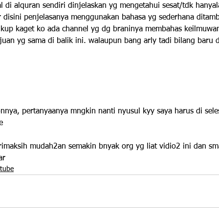
l di alquran sendiri dinjelaskan yg mengetahui sesat/tdk hanya
ur disini penjelasanya menggunakan bahasa yg sederhana ditamb
ukup kaget ko ada channel yg dg braninya membahas keilmuwan s
juan yg sama di balik ini. walaupun bang arly tadi bilang baru 
onnya, pertanyaanya mngkin nanti nyusul kyy saya harus di sele
e
 trimaksih mudah2an semakin bnyak org yg liat vidio2 ini dan s
ar
utube