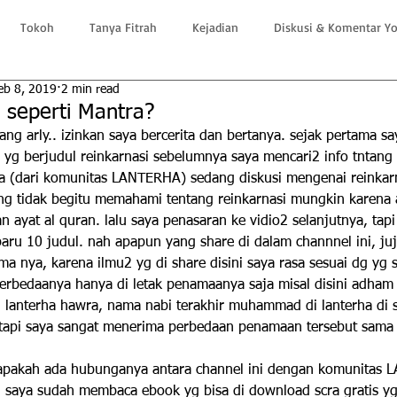
Tokoh
Tanya Fitrah
Kejadian
Diskusi & Komentar Y
eb 8, 2019
2 min read
, seperti Mantra?
ang arly.. izinkan saya bercerita dan bertanya. sejak pertama sa
io yg berjudul reinkarnasi sebelumnya saya mencari2 info tntang 
ya (dari komunitas LANTERHA) sedang diskusi mengenai reinkar
g tidak begitu memahami tentang reinkarnasi mungkin karena 
ayat al quran. lalu saya penasaran ke vidio2 selanjutnya, tapi
u 10 judul. nah apapun yang share di dalam channnel ini, juj
a nya, karena ilmu2 yg di share disini saya rasa sesuai dg yg s
 perbedaanya hanya di letak penamaanya saja misal disini adham 
di lanterha hawra, nama nabi terakhir muhammad di lanterha di
 tapi saya sangat menerima perbedaan penamaan tersebut sama 
apakah ada hubunganya antara channel ini dengan komunitas 
, saya sudah membaca ebook yg bisa di download scra gratis yg 