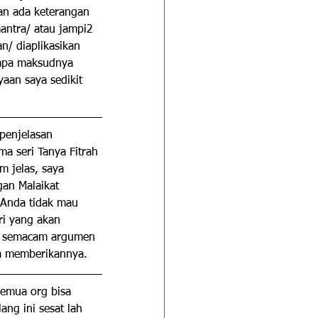
an ada keterangan 
antra/ atau jampi2 
n/ diaplikasikan 
 apa maksudnya 
yaan saya sedikit 
penjelasan 
ma seri Tanya Fitrah 
m jelas, saya 
gan Malaikat 
 Anda tidak mau 
ri yang akan 
n semacam argumen 
sa memberikannya.
semua org bisa 
ng ini sesat lah 