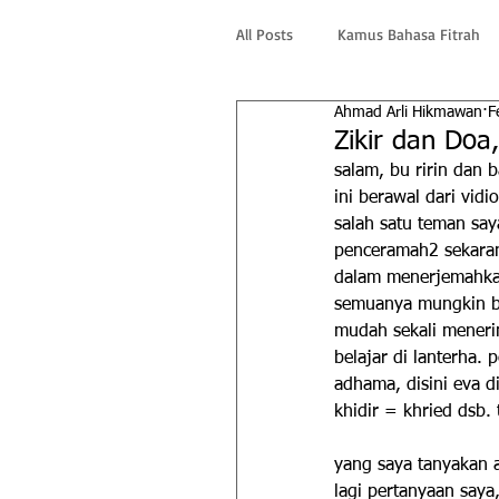
All Posts
Kamus Bahasa Fitrah
Ahmad Arli Hikmawan
F
Zikir dan Doa
salam, bu ririn dan b
ini berawal dari vid
salah satu teman sa
penceramah2 sekaran
dalam menerjemahkan 
semuanya mungkin bar
mudah sekali menerim
belajar di lanterha.
adhama, disini eva 
khidir = khried dsb.
yang saya tanyakan 
lagi pertanyaan saya