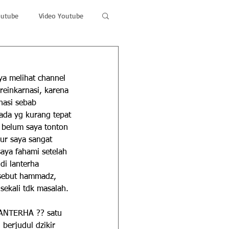
outube
Video Youtube
ya melihat channel 
reinkarnasi, karena 
nasi sebab 
ada yg kurang tepat 
 belum saya tonton 
ur saya sangat 
aya fahami setelah 
di lanterha 
 sebut hammadz, 
sekali tdk masalah.
LANTERHA ?? satu 
berjudul dzikir  