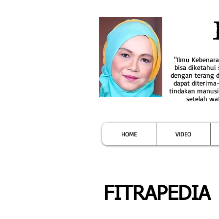
"Ilmu Kebenar
bisa diketahui
dengan terang 
dapat diterima
tindakan manusi
setelah wa
HOME
VIDEO
FITRAPEDIA