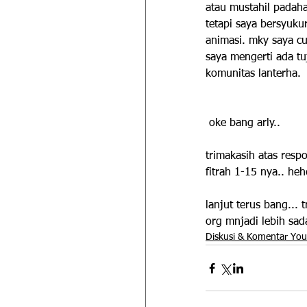
atau mustahil padaha
tetapi saya bersyuk
animasi. mky saya c
saya mengerti ada tu
komunitas lanterha.
 oke bang arly..
trimakasih atas resp
fitrah 1-15 nya.. heh
lanjut terus bang...
org mnjadi lebih sad
Diskusi & Komentar Yo