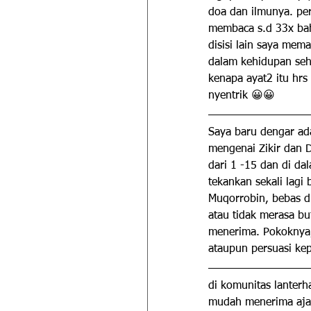
doa dan ilmunya. pe
membaca s.d 33x bahk
disisi lain saya mem
dalam kehidupan seha
kenapa ayat2 itu hrs 
nyentrik 😀😀
Saya baru dengar ad
mengenai Zikir dan Do
dari 1 -15 dan di dal
tekankan sekali lagi
Muqorrobin, bebas d
atau tidak merasa bu
menerima. Pokoknya
ataupun persuasi ke
di komunitas lanter
mudah menerima ajar