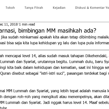
Tokoh
Tanya Fitrah
Kejadian
Diskusi & Komentar Y
ec 11, 2018
1 min read
karnasi, bimbingan MM masihkah ada?
 jika sudah reinkarnasi apakah kita akan tetap dibimbing malai
asi bisa saja kita lupa kehidupan yg lalu dan lupa pula informasi
dah mencapai level 14, alias sudah masuk tahapan Dikehendaki
 Lummah dan Syariat, urutannya begitu. Lummah dulu, baru Sya
gi kita baik dalam kehidupan dan kematian, saat ini hingga se
Quran disebut sebagai "istri-istri suci", pasangan terdekat bagi 
enai MM Lummah dan Syariat, yang lebih tepat adalah manusia l
h dengan roh-roh yang mengikuti atau menempelnya, akan dila
MM Lummah dan Syariat. Jadi nggak harus level 14. Maaf sebel
utube