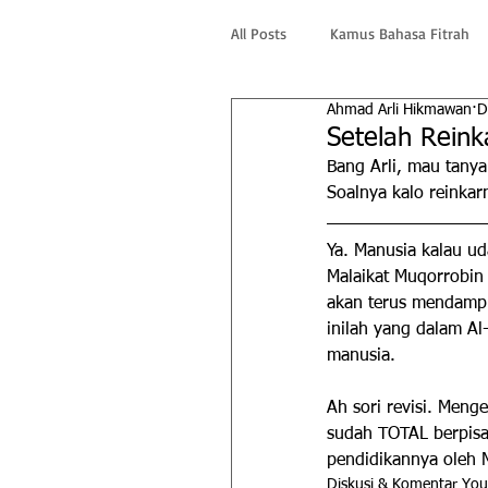
All Posts
Kamus Bahasa Fitrah
Ahmad Arli Hikmawan
D
Setelah Rein
Bang Arli, mau tanya
Soalnya kalo reinkarn
Ya. Manusia kalau u
Malaikat Muqorrobin
akan terus mendampin
inilah yang dalam Al-
manusia.
Ah sori revisi. Meng
sudah TOTAL berpisa
pendidikannya oleh 
Diskusi & Komentar Yo