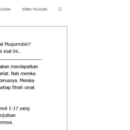
outube
Video Youtube
kat Muqorrobin? 
 soal ini..
, akan mendapatkan 
riat. Nah mereka 
terusnya. Mereka 
setiap fitrah umat 
evel 1-17 yang 
njutkan 
umnya.