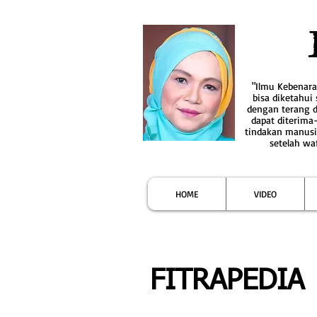
"Ilmu Kebenar
bisa diketahui
dengan terang 
dapat diterima
tindakan manusi
setelah wa
HOME
VIDEO
FITRAPEDIA