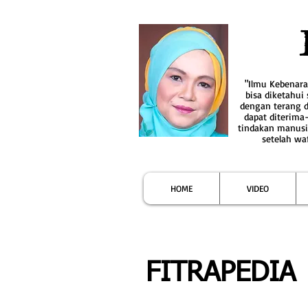
"Ilmu Kebenar
bisa diketahui
dengan terang 
dapat diterima
tindakan manusi
setelah wa
HOME
VIDEO
FITRAPEDIA