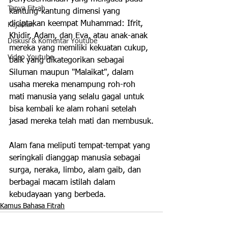
Tanya Fitrah
kantung-kantung dimensi yang 
diciptakan keempat Muhammad: Ifrit, 
Kejadian
Khidir, Adam, dan Eva, atau anak-anak 
Diskusi & Komentar Youtube
mereka yang memiliki kekuatan cukup, 
Video Youtube
baik yang dikategorikan sebagai 
Siluman maupun "Malaikat", dalam 
usaha mereka menampung roh-roh 
mati manusia yang selalu gagal untuk 
bisa kembali ke alam rohani setelah 
jasad mereka telah mati dan membusuk.
Alam fana meliputi tempat-tempat yang 
seringkali dianggap manusia sebagai 
surga, neraka, limbo, alam gaib, dan 
berbagai macam istilah dalam 
kebudayaan yang berbeda.  
Kamus Bahasa Fitrah