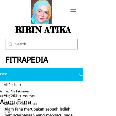
RIRIN ATIKA
FITRAPEDIA
Post
All Posts
Ahmad Arli Hikmawan
All Posts
Oct 13, 2018
1 min read
Alam Fana
Kamus Bahasa Fitrah
Alam fana merupakan sebuah istilah 
Tokoh
penyederhanaan yang mengacu pada 