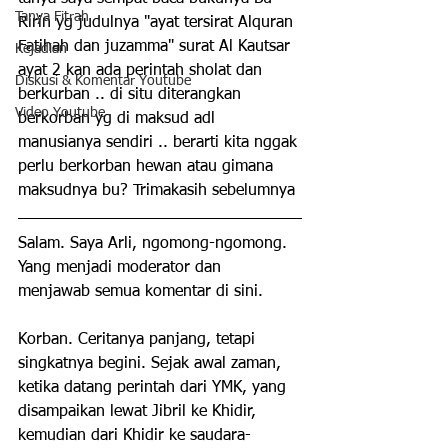
Tanya Fitrah
Ririn yg judulnya "ayat tersirat Alquran 
Fatihah dan juzamma" surat Al Kautsar 
Kejadian
ayat 2 kan ada perintah sholat dan 
Diskusi & Komentar Youtube
berkurban .. di situ diterangkan 
Video Youtube
berkorban yg di maksud adl 
manusianya sendiri .. berarti kita nggak 
perlu berkorban hewan atau gimana 
maksudnya bu? Trimakasih sebelumnya
Salam. Saya Arli, ngomong-ngomong. 
Yang menjadi moderator dan 
menjawab semua komentar di sini.
Korban. Ceritanya panjang, tetapi 
singkatnya begini. Sejak awal zaman, 
ketika datang perintah dari YMK, yang 
disampaikan lewat Jibril ke Khidir, 
kemudian dari Khidir ke saudara-