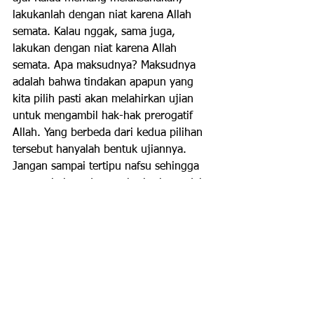
lakukanlah dengan niat karena Allah 
semata. Kalau nggak, sama juga, 
lakukan dengan niat karena Allah 
semata. Apa maksudnya? Maksudnya 
adalah bahwa tindakan apapun yang 
kita pilih pasti akan melahirkan ujian 
untuk mengambil hak-hak prerogatif 
Allah. Yang berbeda dari kedua pilihan 
tersebut hanyalah bentuk ujiannya. 
Jangan sampai tertipu nafsu sehingga 
merasa bahwa dengan berkorban udah 
pasti langsung diterima, dan sebaliknya 
jika tidak berkorban berarti tidak akan 
ada konsekuensinya (ujiannya). Apa 
bentuk ujiannya? Misalnya, jika Anda 
memilih berkorban, pasti akan ada 
orang yang tahu berapa jumlah 
nominalnya. Apa reaksi mereka 