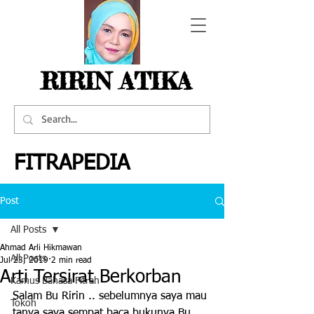
RIRIN ATIKA
FITRAPEDIA
Post
All Posts
Ahmad Arli Hikmawan
All Posts
Jul 23, 2019
2 min read
Arti Tersirat Berkorban
Kamus Bahasa Fitrah
Salam Bu Ririn .. sebelumnya saya mau 
Tokoh
tanya saya sempat baca bukunya Bu 